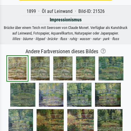
1899 · Öl auf Leinwand · Bild-ID: 21526
Impressionismus
Brücke über einem Teich mit Seerosen von Claude Monet. Verfügbar als Kunstdruck
auf Leinwand, Fotopapier, Aquarellkarton, Naturpapier oder Japanpapier.
lillies ·
bäume ·
lilypad ·
brücke ·
fluss ·
ruhig ·
wasser ·
natur ·
park ·
fluss
Andere Farbversionen dieses Bildes