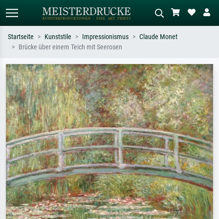
Startseite
Kunststile
Impressionismus
Claude Monet
Brücke über einem Teich mit Seerosen
Standardsuche
KI-Bildersuche
Suchen Sie nach Künstlern, Werktiteln
Beschreiben Sie die Szene – z.B. Grüne
oder Stilen – z.B. Monet,
Wiese, Abstrakt mit viel Rot, Dunkles
Sternennacht, Impressionismus, Welle
Ölgemälde, Stehender Akt neben einem
Hokusai, Akt.
Baum.