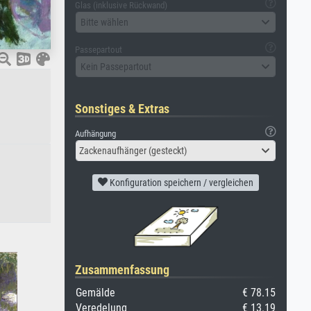
Glas (inklusive Rückwand)
Bitte wählen
Passepartout
Kein Passepartout
Sonstiges & Extras
Aufhängung
Zackenaufhänger (gesteckt)
Konfiguration speichern / vergleichen
Zusammenfassung
Gemälde
€ 78.15
Veredelung
€ 13.19