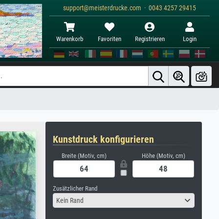
support@meisterdrucke.com · 0043 4257 29415
Warenkorb
Favoriten
Registrieren
Login
Kunstdruck konfigurieren
Breite (Motiv, cm)
Höhe (Motiv, cm)
Zusätzlicher Rand
Kein Rand