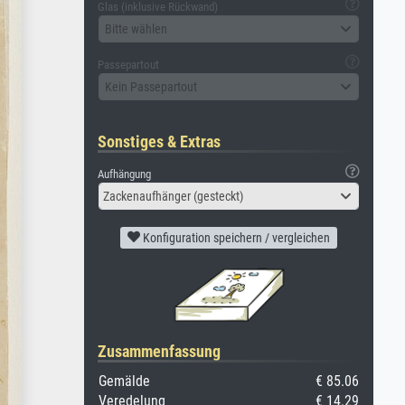
Glas (inklusive Rückwand)
Bitte wählen
Passepartout
Kein Passepartout
Sonstiges & Extras
Aufhängung
Zackenaufhänger (gesteckt)
Konfiguration speichern / vergleichen
Zusammenfassung
Gemälde
€ 85.06
Veredelung
€ 14.29