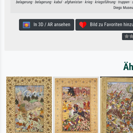
belagerung ·
belagerung ·
kabul ·
afghanistan ·
krieg ·
kriegsführung ·
truppen ·
Diego Museu
In 3D / AR ansehen
Bild zu Favoriten hinz
Äh