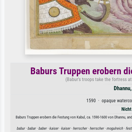
Baburs Truppen erobern di
(Babur's troops take the fortress 
Dhannu,
1590 · opaque watercol
Nicht
Baburs Truppen erobern die Festung von Kabul, ca. 1590-1600 von Dhannu, and
babur ·
babar ·
baber ·
kaiser ·
kaiser ·
herrscher ·
herrscher ·
mogulreich ·
fest