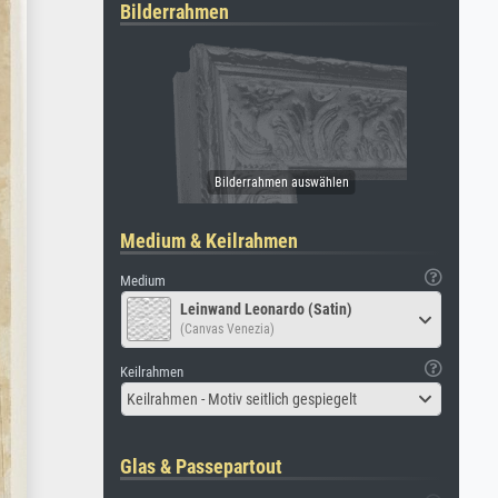
Bilderrahmen
Medium & Keilrahmen
Medium
Leinwand Leonardo (Satin)
(Canvas Venezia)
Keilrahmen
Keilrahmen - Motiv seitlich gespiegelt
Glas & Passepartout