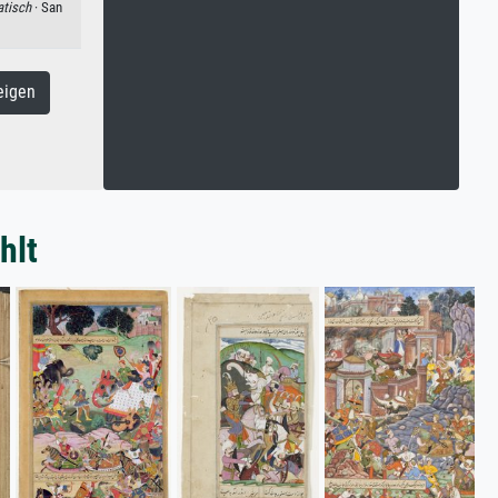
atisch
· San
eigen
hlt