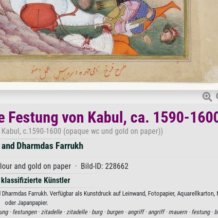
e Festung von Kabul, ca. 1590-160
at Kabul, c.1590-1600 (opaque wc und gold on paper))
 and Dharmdas Farrukh
our and gold on paper · Bild-ID: 228662
 klassifizierte Künstler
 Dharmdas Farrukh. Verfügbar als Kunstdruck auf Leinwand, Fotopapier, Aquarellkarton, 
oder Japanpapier.
ung ·
festungen ·
zitadelle ·
zitadelle ·
burg ·
burgen ·
angriff ·
angriff ·
mauern ·
festung ·
b