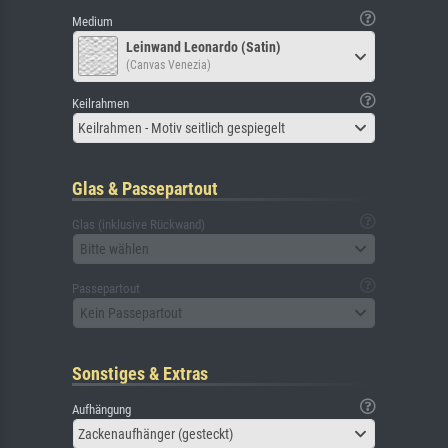
Medium
Leinwand Leonardo (Satin)
(Canvas Venezia)
Keilrahmen
Keilrahmen - Motiv seitlich gespiegelt
Glas & Passepartout
Glas (inklusive Rückwand)
Bitte wählen
Passepartout
Kein Passepartout
Sonstiges & Extras
Aufhängung
Zackenaufhänger (gesteckt)