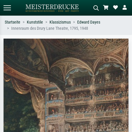
Startseite
Kunststile
Klassizismus
Edward Dayes
Innenraum des Drury Lane Theatre, 1795, 1948
Standardsuche
KI-Bildersuche
Suchen Sie nach Künstlern, Werktiteln
Beschreiben Sie die Szene – z.B. Grüne
oder Stilen – z.B. Monet,
Wiese, Abstrakt mit viel Rot, Dunkles
Sternennacht, Impressionismus, Welle
Ölgemälde, Stehender Akt neben einem
Hokusai, Akt.
Baum.