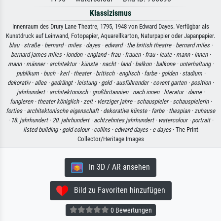
Klassizismus
Innenraum des Drury Lane Theatre, 1795, 1948 von Edward Dayes. Verfügbar als
Kunstdruck auf Leinwand, Fotopapier, Aquarellkarton, Naturpapier oder Japanpapier.
blau ·
straße ·
bernard ·
miles ·
dayes ·
edward ·
the british theatre ·
bernard miles ·
bernard james miles ·
london ·
england ·
frau ·
frauen ·
frau ·
leute ·
mann ·
innen ·
mann ·
männer ·
architektur ·
künste ·
nacht ·
land ·
balkon ·
balkone ·
unterhaltung ·
publikum ·
buch ·
kerl ·
theater ·
britisch ·
englisch ·
farbe ·
golden ·
stadium ·
dekorativ ·
allee ·
gedrängt ·
leistung ·
gold ·
ausführender ·
covent garten ·
position ·
jahrhundert ·
architektonisch ·
großbritannien ·
nach innen ·
literatur ·
dame ·
fungieren ·
theater königlich ·
zeit ·
vierziger jahre ·
schauspieler ·
schauspielerin ·
forties ·
architektonische eigenschaft ·
dekorative künste ·
farbe ·
thespian ·
zuhause
·
18. jahrhundert ·
20. jahrhundert ·
achtzehntes jahrhundert ·
watercolour ·
portrait ·
listed building ·
gold colour ·
collins ·
edward dayes ·
e dayes
· The Print
Collector/Heritage Images
In 3D / AR ansehen
Bild zu Favoriten hinzufügen
0 Bewertungen