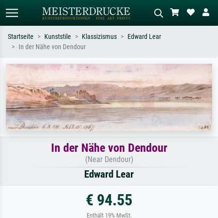
Startseite
Kunststile
Klassizismus
Edward Lear
In der Nähe von Dendour
Standardsuche
KI-Bildersuche
Suchen Sie nach Künstlern, Werktiteln
Beschreiben Sie die Szene – z.B. Grüne
oder Stilen – z.B. Monet,
Wiese, Abstrakt mit viel Rot, Dunkles
Sternennacht, Impressionismus, Welle
Ölgemälde, Stehender Akt neben einem
Hokusai, Akt.
Baum.
In der Nähe von Dendour
(Near Dendour)
Edward Lear
€ 94.55
Enthält 19% MwSt.