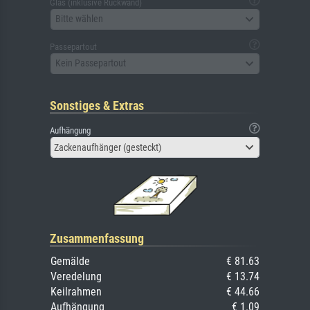
Glas (inklusive Rückwand)
Bitte wählen
Passepartout
Kein Passepartout
Sonstiges & Extras
Aufhängung
Zackenaufhänger (gesteckt)
Zusammenfassung
Gemälde
€ 81.63
Veredelung
€ 13.74
Keilrahmen
€ 44.66
Aufhängung
€ 1.09