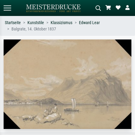
Startseite
Kunststile
Klassizismus
Edward Lear
Balgrate, 14. Oktober 1837
Standardsuche
KI-Bildersuche
Suchen Sie nach Künstlern, Werktiteln
Beschreiben Sie die Szene – z.B. Grüne
oder Stilen – z.B. Monet,
Wiese, Abstrakt mit viel Rot, Dunkles
Sternennacht, Impressionismus, Welle
Ölgemälde, Stehender Akt neben einem
Hokusai, Akt.
Baum.