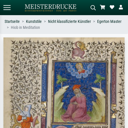
Startseite
Kunststile
Nicht klassifizierte Künstler
Egerton Master
Hiob in Meditation
Standardsuche
KI-Bildersuche
Suchen Sie nach Künstlern, Werktiteln
Beschreiben Sie die Szene – z.B. Grüne
oder Stilen – z.B. Monet,
Wiese, Abstrakt mit viel Rot, Dunkles
Sternennacht, Impressionismus, Welle
Ölgemälde, Stehender Akt neben einem
Hokusai, Akt.
Baum.