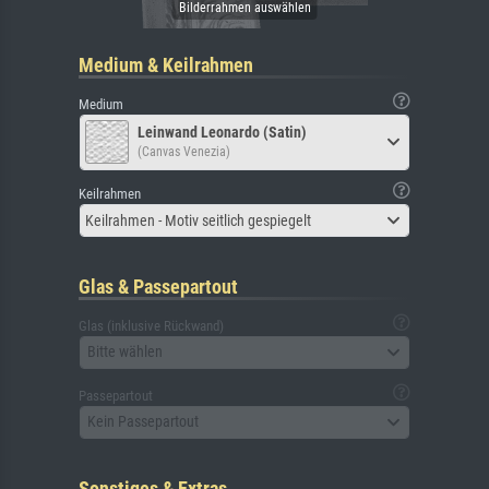
Medium & Keilrahmen
Medium
Leinwand Leonardo (Satin)
(Canvas Venezia)
Keilrahmen
Keilrahmen - Motiv seitlich gespiegelt
Glas & Passepartout
Glas (inklusive Rückwand)
Bitte wählen
Passepartout
Kein Passepartout
Sonstiges & Extras