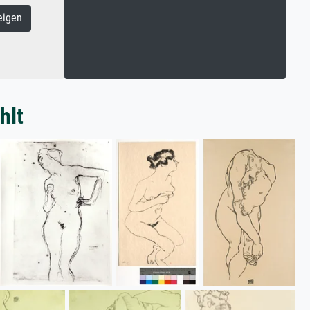
eigen
hlt