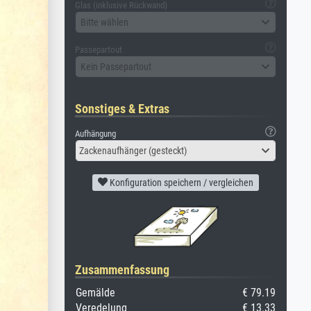
Glas (inklusive Rückwand)
Bitte wählen
Passepartout
Kein Passepartout
Sonstiges & Extras
Aufhängung
Zackenaufhänger (gesteckt)
Konfiguration speichern / vergleichen
Zusammenfassung
Gemälde
€ 79.19
Veredelung
€ 13.33