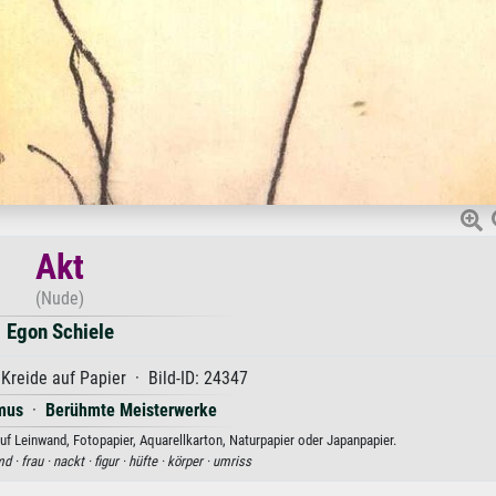
Akt
(Nude)
Egon Schiele
reide auf Papier · Bild-ID: 24347
mus
·
Berühmte Meisterwerke
uf Leinwand, Fotopapier, Aquarellkarton, Naturpapier oder Japanpapier.
d ·
frau ·
nackt ·
figur ·
hüfte ·
körper ·
umriss