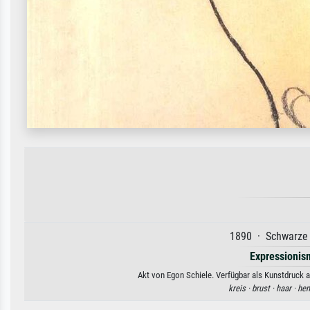
1890 · Schwarze K
Expressionis
Akt von Egon Schiele. Verfügbar als Kunstdruck a
kreis ·
brust ·
haar ·
hem