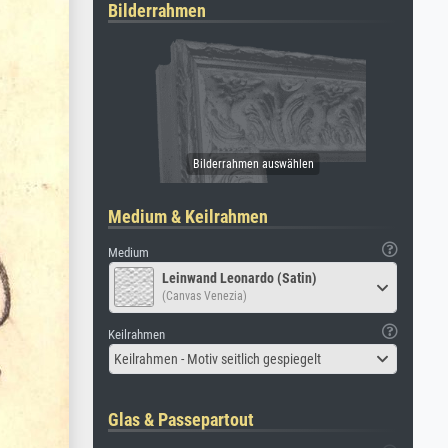
Bilderrahmen
Medium & Keilrahmen
Medium
Leinwand Leonardo (Satin)
(Canvas Venezia)
Keilrahmen
Keilrahmen - Motiv seitlich gespiegelt
Glas & Passepartout