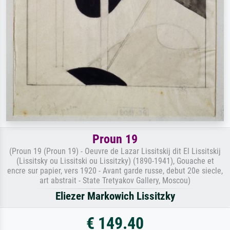
Proun 19
(Proun 19 (Proun 19) - Oeuvre de Lazar Lissitskij dit El Lissitskij
(Lissitsky ou Lissitski ou Lissitzky) (1890-1941), Gouache et
encre sur papier, vers 1920 - Avant garde russe, debut 20e siecle,
art abstrait - State Tretyakov Gallery, Moscou)
Eliezer Markowich Lissitzky
€ 149.40