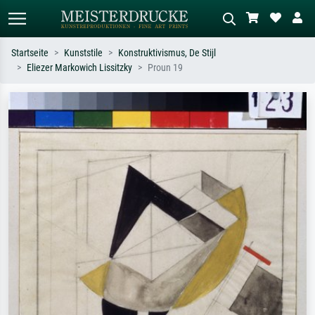
Startseite
Kunststile
Konstruktivismus, De Stijl
Eliezer Markowich Lissitzky
Proun 19
Standardsuche
KI-Bildersuche
Suchen Sie nach Künstlern, Werktiteln
Beschreiben Sie die Szene – z.B. Grüne
oder Stilen – z.B. Monet,
Wiese, Abstrakt mit viel Rot, Dunkles
Sternennacht, Impressionismus, Welle
Ölgemälde, Stehender Akt neben einem
Hokusai, Akt.
Baum.