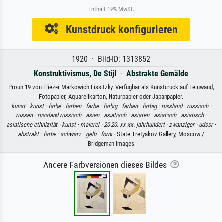
Enthält 19% MwSt.
Kunstdruck konfigurieren
1920 · Bild-ID: 1313852
Konstruktivismus, De Stijl
·
Abstrakte Gemälde
Proun 19 von Eliezer Markowich Lissitzky. Verfügbar als Kunstdruck auf Leinwand,
Fotopapier, Aquarellkarton, Naturpapier oder Japanpapier.
kunst ·
kunst ·
farbe ·
farben ·
farbe ·
farbig ·
farben ·
farbig ·
russland ·
russisch ·
russen ·
russland russisch ·
asien ·
asiatisch ·
asiaten ·
asiatisch ·
asiatisch ·
asiatische ethnizität ·
kunst ·
malerei ·
20 20. xx xx. jahrhundert ·
zwanziger ·
udssr ·
abstrakt ·
farbe ·
schwarz ·
gelb ·
form
· State Tretyakov Gallery, Moscow /
Bridgeman Images
Andere Farbversionen dieses Bildes