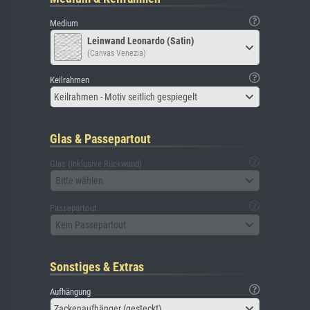
Medium
Leinwand Leonardo (Satin)
(Canvas Venezia)
Keilrahmen
Keilrahmen - Motiv seitlich gespiegelt
Glas & Passepartout
Glas (inklusive Rückwand)
Bitte wählen
Passepartout
Kein Passepartout
Sonstiges & Extras
Aufhängung
Zackenaufhänger (gesteckt)