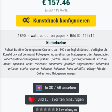
€ 157.46
Enthält 19% MwSt.
Kunstdruck konfigurieren
1890 · watercolour on paper · Bild-ID: 465716
Kulturkreise
Robert Bontine Cunninghame Graham, ca. 1890 von English School. Verfügbar als
Kunstdruck auf Leinwand, Fotopapier, Aquarellkarton, Naturpapier oder Japanpapier.
robert bontine cunninghame graham ·
porträt ·
mann ·
ganzkörperansicht ·
kostüm ·
mode ·
spanisch ·
reise ·
reisender ·
abenteurer ·
politiker ·
abgeordneter ·
schottisch
·
britisch ·
stiefel ·
sporen ·
halstuch ·
halstuch ·
hand auf hüfte ·
bärtig
· Private
Collection / Bridgeman Images
In 3D / AR ansehen
Bild zu Favoriten hinzufügen
0 Bewertungen