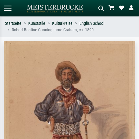
Startseite
Kunststile
Kulturkreise
English School
Robert Bontine Cunninghame Graham, ca. 1890
Standardsuche
KI-Bildersuche
Suchen Sie nach Künstlern, Werktiteln
Beschreiben Sie die Szene – z.B. Grüne
oder Stilen – z.B. Monet,
Wiese, Abstrakt mit viel Rot, Dunkles
Sternennacht, Impressionismus, Welle
Ölgemälde, Stehender Akt neben einem
Hokusai, Akt.
Baum.