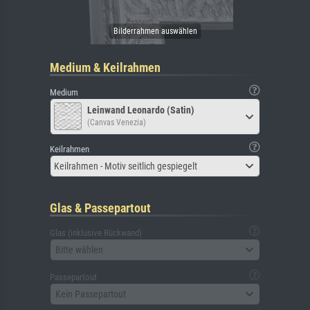
Medium & Keilrahmen
Medium
Leinwand Leonardo (Satin)
(Canvas Venezia)
Keilrahmen
Keilrahmen - Motiv seitlich gespiegelt
Glas & Passepartout
Glas (inklusive Rückwand)
Bitte wählen
Passepartout
Kein Passepartout