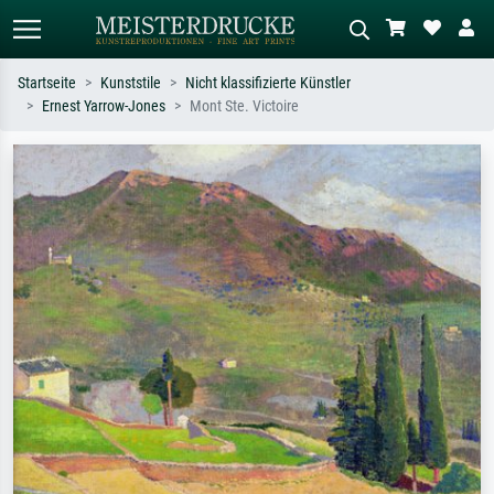
Startseite
Kunststile
Nicht klassifizierte Künstler
Ernest Yarrow-Jones
Mont Ste. Victoire
Standardsuche
KI-Bildersuche
Suchen Sie nach Künstlern, Werktiteln
Beschreiben Sie die Szene – z.B. Grüne
oder Stilen – z.B. Monet,
Wiese, Abstrakt mit viel Rot, Dunkles
Sternennacht, Impressionismus, Welle
Ölgemälde, Stehender Akt neben einem
Hokusai, Akt.
Baum.