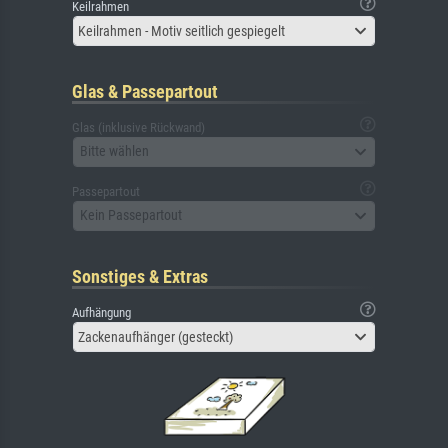
Keilrahmen
Keilrahmen - Motiv seitlich gespiegelt
Glas & Passepartout
Glas (inklusive Rückwand)
Bitte wählen
Passepartout
Kein Passepartout
Sonstiges & Extras
Aufhängung
Zackenaufhänger (gesteckt)