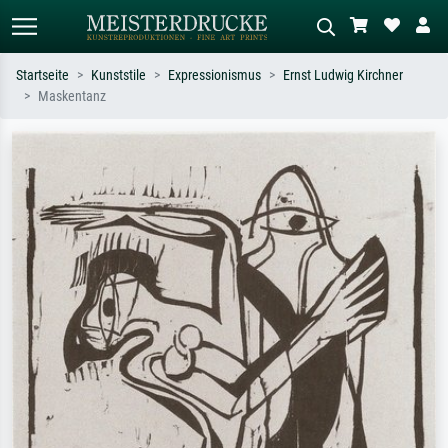
Startseite
Kunststile
Expressionismus
Ernst Ludwig Kirchner
Maskentanz
Standardsuche
KI-Bildersuche
Suchen Sie nach Künstlern, Werktiteln
Beschreiben Sie die Szene – z.B. Grüne
oder Stilen – z.B. Monet,
Wiese, Abstrakt mit viel Rot, Dunkles
Sternennacht, Impressionismus, Welle
Ölgemälde, Stehender Akt neben einem
Hokusai, Akt.
Baum.