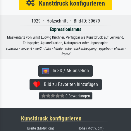
Kunstdruck konfigurieren
1929 · Holzschnitt · Bild-ID: 30679
Expressionismus
Maskentanz von Ernst Ludwig Kirchner. Verfügbar als Kunstdruck auf Leinwand,
Fotopapier, Aquarellkarton, Naturpapier oder Japanpapier.
schwarz ·
verzerrt ·
weiß ·
füße ·
hände ·
robe ·
rückenbeugung ·
eygptian ·
pharao ·
fremd
In 3D / AR ansehen
Bild zu Favoriten hinzufügen
0 Bewertungen
Kunstdruck konfigurieren
Breite (Motiv, cm)
Höhe (Motiv, cm)