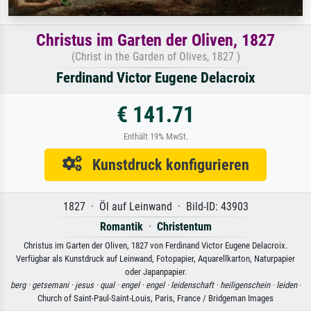
Christus im Garten der Oliven, 1827
(Christ in the Garden of Olives, 1827 )
Ferdinand Victor Eugene Delacroix
€ 141.71
Enthält 19% MwSt.
Kunstdruck konfigurieren
1827 · Öl auf Leinwand · Bild-ID: 43903
Romantik
·
Christentum
Christus im Garten der Oliven, 1827 von Ferdinand Victor Eugene Delacroix.
Verfügbar als Kunstdruck auf Leinwand, Fotopapier, Aquarellkarton, Naturpapier
oder Japanpapier.
berg ·
getsemani ·
jesus ·
qual ·
engel ·
engel ·
leidenschaft ·
heiligenschein ·
leiden
·
Church of Saint-Paul-Saint-Louis, Paris, France / Bridgeman Images