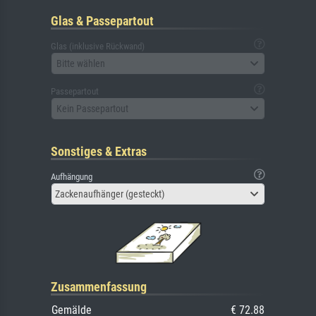
Glas & Passepartout
Glas (inklusive Rückwand)
Bitte wählen
Passepartout
Kein Passepartout
Sonstiges & Extras
Aufhängung
Zackenaufhänger (gesteckt)
Zusammenfassung
Gemälde
€ 72.88