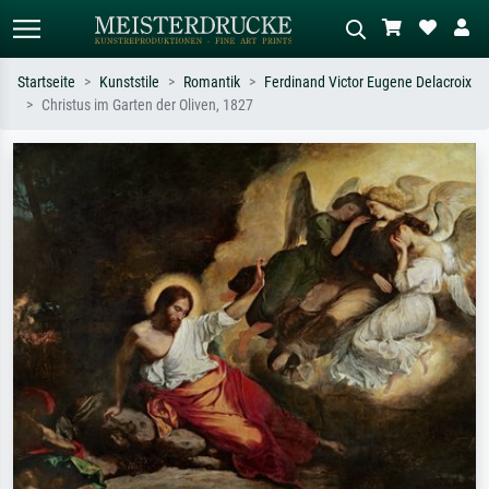
Startseite
Kunststile
Romantik
Ferdinand Victor Eugene Delacroix
Christus im Garten der Oliven, 1827
Standardsuche
KI-Bildersuche
Suchen Sie nach Künstlern, Werktiteln
Beschreiben Sie die Szene – z.B. Grüne
oder Stilen – z.B. Monet,
Wiese, Abstrakt mit viel Rot, Dunkles
Sternennacht, Impressionismus, Welle
Ölgemälde, Stehender Akt neben einem
Hokusai, Akt.
Baum.