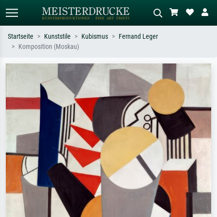
Startseite
Kunststile
Kubismus
Fernand Leger
Komposition (Moskau)
Standardsuche
KI-Bildersuche
Suchen Sie nach Künstlern, Werktiteln
Beschreiben Sie die Szene – z.B. Grüne
oder Stilen – z.B. Monet,
Wiese, Abstrakt mit viel Rot, Dunkles
Sternennacht, Impressionismus, Welle
Ölgemälde, Stehender Akt neben einem
Hokusai, Akt.
Baum.