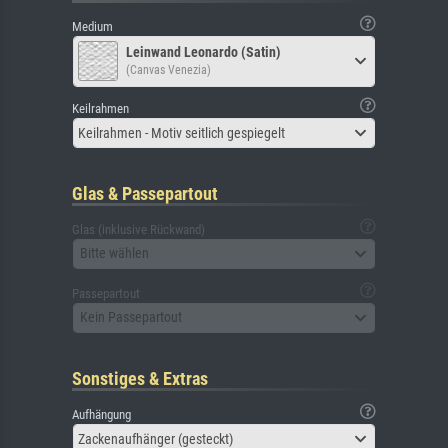
Medium
Leinwand Leonardo (Satin)
(Canvas Venezia)
Keilrahmen
Keilrahmen - Motiv seitlich gespiegelt
Glas & Passepartout
Glas (inklusive Rückwand)
Bitte wählen
Passepartout
Kein Passepartout
Sonstiges & Extras
Aufhängung
Zackenaufhänger (gesteckt)