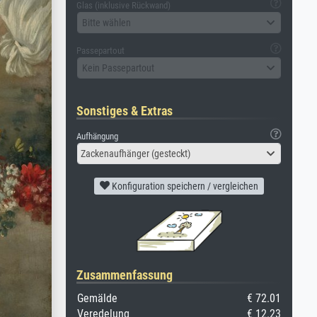
Glas (inklusive Rückwand)
Bitte wählen
Passepartout
Kein Passepartout
Sonstiges & Extras
Aufhängung
Zackenaufhänger (gesteckt)
Konfiguration speichern / vergleichen
Zusammenfassung
Gemälde
€ 72.01
Veredelung
€ 12.23