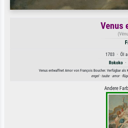
Venus 
(Vénu
F
1703 · Öl a
Rokoko
Venus entwaffnet Amor von François Boucher. Verfügbar als K
engel ·
taube ·
amor ·
flüg
Andere Farb