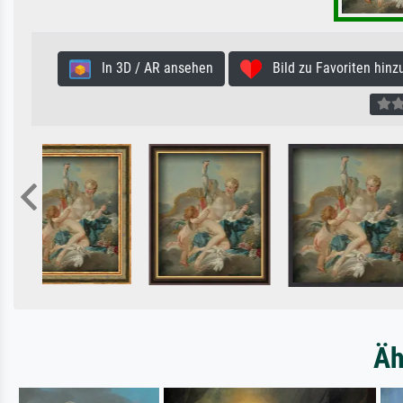
In 3D / AR ansehen
Bild zu Favoriten hinz
Äh