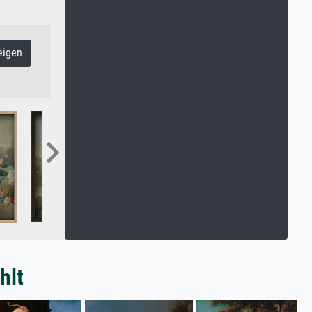
eigen
hlt