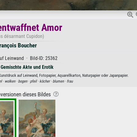
entwaffnet Amor
s désarmant Cupidon)
rançois Boucher
uf Leinwand · Bild-ID: 25362
·
Gemischte Akte und Erotik
unstdruck auf Leinwand, Fotopapier, Aquarellkarton, Naturpapier oder Japanpapier.
el ·
wolken ·
bogen ·
pfeil ·
köcher ·
blumen ·
frau
versionen dieses Bildes