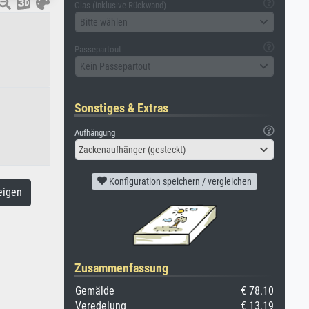
Glas (inklusive Rückwand)
Bitte wählen
Passepartout
Kein Passepartout
Sonstiges & Extras
Aufhängung
Zackenaufhänger (gesteckt)
Konfiguration speichern / vergleichen
eigen
Zusammenfassung
Gemälde
€ 78.10
Veredelung
€ 13.19