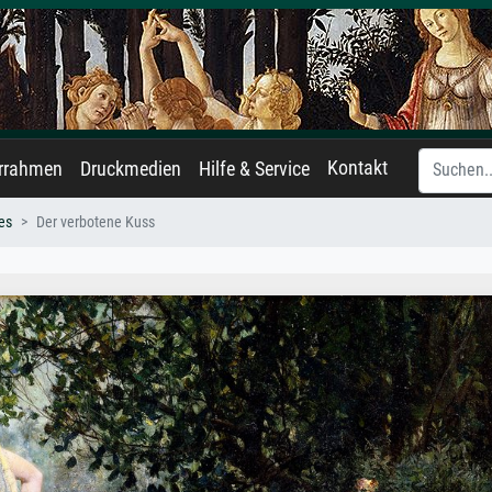
Kontakt
errahmen
Druckmedien
Hilfe & Service
es
Der verbotene Kuss