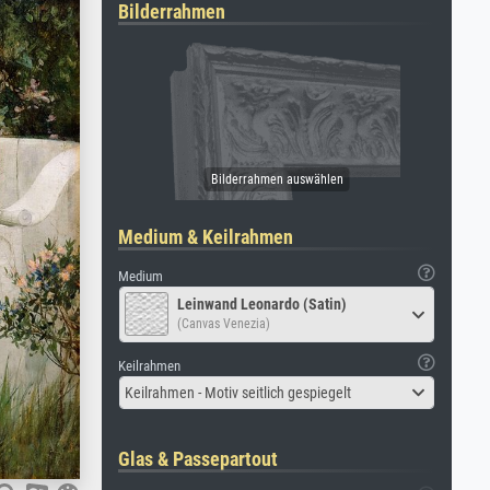
Bilderrahmen
Medium & Keilrahmen
Medium
Leinwand Leonardo (Satin)
(Canvas Venezia)
Keilrahmen
Keilrahmen - Motiv seitlich gespiegelt
Glas & Passepartout