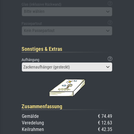
Glas (inklusive Rückwand)
Bitte wählen
Passepartout
Kein Passepartout
Sonstiges & Extras
Aufhängung
Zackenaufhänger (gesteckt)
Zusammenfassung
Gemälde
€ 74.49
Veredelung
€ 12.63
Keilrahmen
€ 42.35