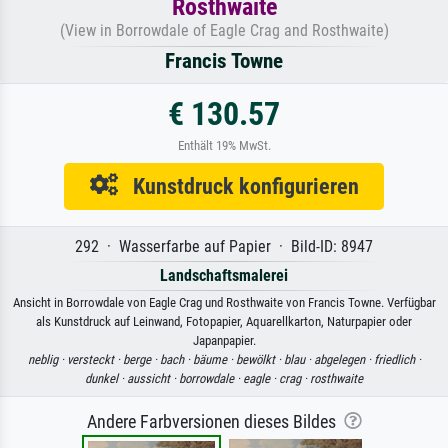
Rosthwaite
(View in Borrowdale of Eagle Crag and Rosthwaite)
Francis Towne
€ 130.57
Enthält 19% MwSt.
Kunstdruck konfigurieren
292 · Wasserfarbe auf Papier · Bild-ID: 8947
Landschaftsmalerei
Ansicht in Borrowdale von Eagle Crag und Rosthwaite von Francis Towne. Verfügbar
als Kunstdruck auf Leinwand, Fotopapier, Aquarellkarton, Naturpapier oder
Japanpapier.
neblig ·
versteckt ·
berge ·
bach ·
bäume ·
bewölkt ·
blau ·
abgelegen ·
friedlich ·
dunkel ·
aussicht ·
borrowdale ·
eagle ·
crag ·
rosthwaite
Andere Farbversionen dieses Bildes