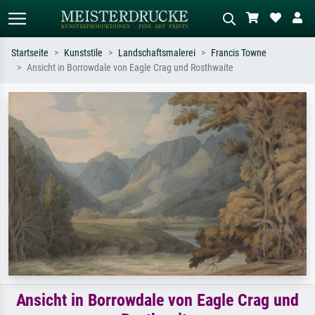
Startseite
Kunststile
Landschaftsmalerei
Francis Towne
Ansicht in Borrowdale von Eagle Crag und Rosthwaite
Standardsuche
KI-Bildersuche
Suchen Sie nach Künstlern, Werktiteln
Beschreiben Sie die Szene – z.B. Grüne
oder Stilen – z.B. Monet,
Wiese, Abstrakt mit viel Rot, Dunkles
Sternennacht, Impressionismus, Welle
Ölgemälde, Stehender Akt neben einem
Hokusai, Akt.
Baum.
Ansicht in Borrowdale von Eagle Crag und