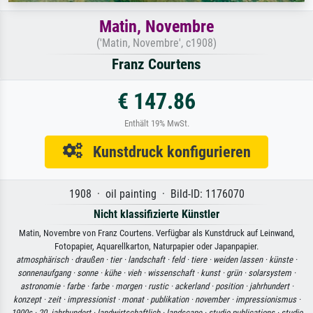
Matin, Novembre
('Matin, Novembre', c1908)
Franz Courtens
€ 147.86
Enthält 19% MwSt.
Kunstdruck konfigurieren
1908 · oil painting · Bild-ID: 1176070
Nicht klassifizierte Künstler
Matin, Novembre von Franz Courtens. Verfügbar als Kunstdruck auf Leinwand,
Fotopapier, Aquarellkarton, Naturpapier oder Japanpapier.
atmosphärisch ·
draußen ·
tier ·
landschaft ·
feld ·
tiere ·
weiden lassen ·
künste ·
sonnenaufgang ·
sonne ·
kühe ·
vieh ·
wissenschaft ·
kunst ·
grün ·
solarsystem ·
astronomie ·
farbe ·
farbe ·
morgen ·
rustic ·
ackerland ·
position ·
jahrhundert ·
konzept ·
zeit ·
impressionist ·
monat ·
publikation ·
november ·
impressionismus ·
1900s ·
20. jahrhundert ·
landwirtschaftlich ·
landscape ·
studio publications ·
studio