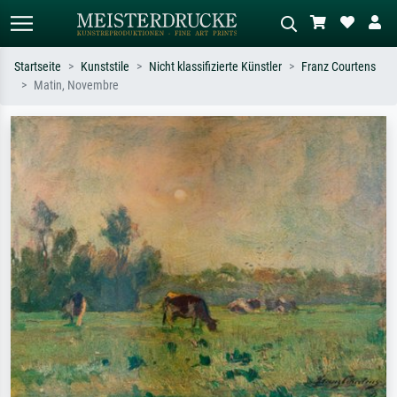
Startseite
Kunststile
Nicht klassifizierte Künstler
Franz Courtens
Matin, Novembre
Standardsuche
KI-Bildersuche
Suchen Sie nach Künstlern, Werktiteln
Beschreiben Sie die Szene – z.B. Grüne
oder Stilen – z.B. Monet,
Wiese, Abstrakt mit viel Rot, Dunkles
Sternennacht, Impressionismus, Welle
Ölgemälde, Stehender Akt neben einem
Hokusai, Akt.
Baum.