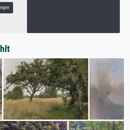
eigen
hlt