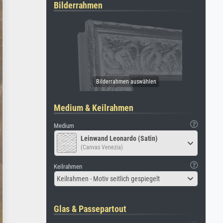
Bilderrahmen
Medium & Keilrahmen
Medium
Leinwand Leonardo (Satin)
(Canvas Venezia)
Keilrahmen
Keilrahmen - Motiv seitlich gespiegelt
Glas & Passepartout