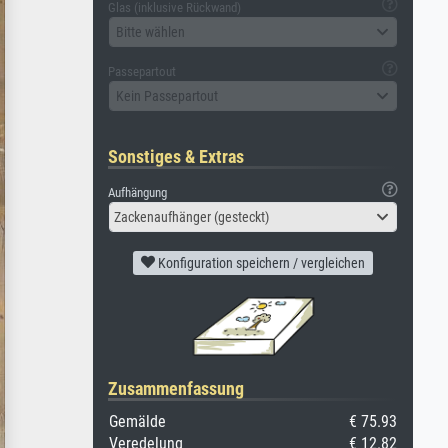
Glas (inklusive Rückwand)
Bitte wählen
Passepartout
Kein Passepartout
Sonstiges & Extras
Aufhängung
Zackenaufhänger (gesteckt)
Konfiguration speichern / vergleichen
Zusammenfassung
Gemälde
€ 75.93
Veredelung
€ 12.82