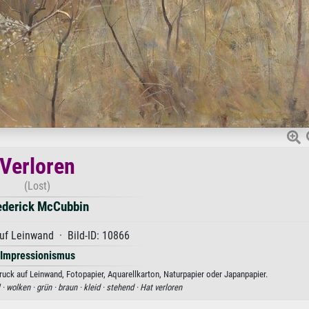
Verloren
(Lost)
ederick McCubbin
uf Leinwand · Bild-ID: 10866
Impressionismus
uck auf Leinwand, Fotopapier, Aquarellkarton, Naturpapier oder Japanpapier.
 ·
wolken ·
grün ·
braun ·
kleid ·
stehend ·
Hat verloren