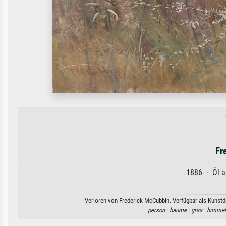
Fr
1886 · Öl a
Verloren von Frederick McCubbin. Verfügbar als Kunstdr
person ·
bäume ·
gras ·
himmel