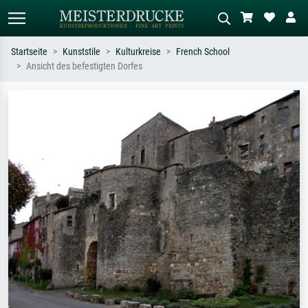
Startseite
Kunststile
Kulturkreise
French School
Ansicht des befestigten Dorfes
Standardsuche
KI-Bildersuche
Suchen Sie nach Künstlern, Werktiteln
Beschreiben Sie die Szene – z.B. Grüne
oder Stilen – z.B. Monet,
Wiese, Abstrakt mit viel Rot, Dunkles
Sternennacht, Impressionismus, Welle
Ölgemälde, Stehender Akt neben einem
Hokusai, Akt.
Baum.