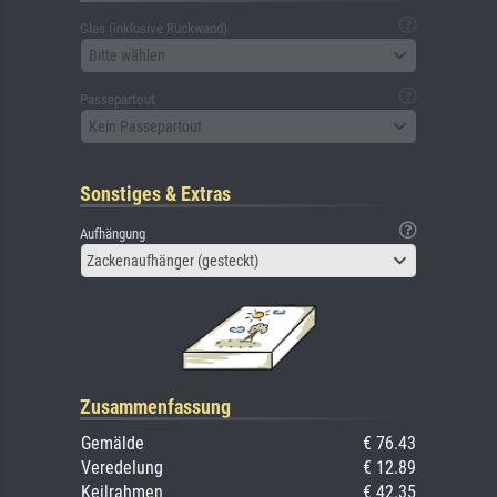
Glas (inklusive Rückwand)
Bitte wählen
Passepartout
Kein Passepartout
Sonstiges & Extras
Aufhängung
Zackenaufhänger (gesteckt)
Zusammenfassung
Gemälde
€ 76.43
Veredelung
€ 12.89
Keilrahmen
€ 42.35