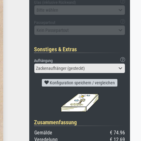
Glas (inklusive Rückwand)
Bitte wählen
Passepartout
Kein Passepartout
Sonstiges & Extras
Aufhängung
Zackenaufhänger (gesteckt)
Konfiguration speichern / vergleichen
Zusammenfassung
Gemälde
€ 74.96
Veredelung
€ 12.69