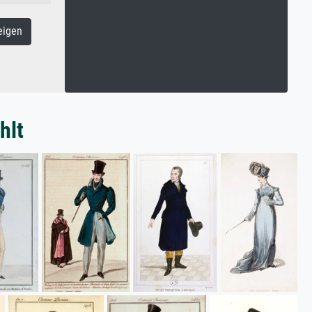
eigen
hlt