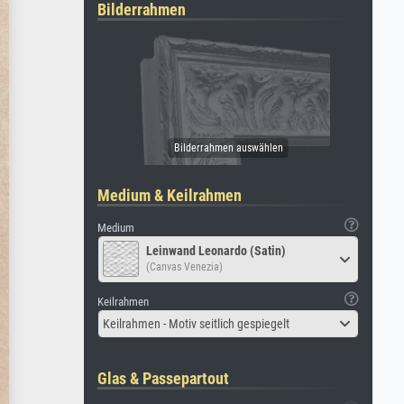
Bilderrahmen
Medium & Keilrahmen
Medium
Leinwand Leonardo (Satin)
(Canvas Venezia)
Keilrahmen
Keilrahmen - Motiv seitlich gespiegelt
Glas & Passepartout