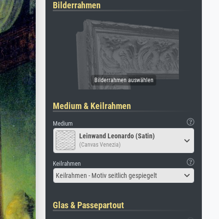
Bilderrahmen
Medium & Keilrahmen
Medium
Leinwand Leonardo (Satin)
(Canvas Venezia)
Keilrahmen
Keilrahmen - Motiv seitlich gespiegelt
Glas & Passepartout