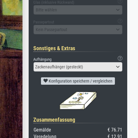
Glas (inklusive Rückwand)
Bitte wählen
Passepartout
Kein Passepartout
Sonstiges & Extras
Aufhängung
Zackenaufhänger (gesteckt)
Konfiguration speichern / vergleichen
Zusammenfassung
Gemälde
€ 76.71
Veredelung
€ 12.91