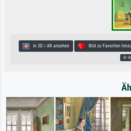
In 3D / AR ansehen
Bild zu Favoriten hinz
Äh