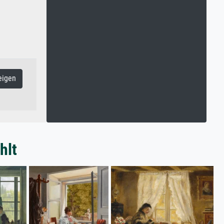
eigen
hlt