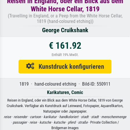
Reisen in England, oder ein Blick aus dem
White Horse Cellar, 1819
(Travelling in England, or a Peep from the White Horse Cellar,
1819 (hand-coloured etching))
George Cruikshank
€ 161.92
Enthält 19% MwSt.
Kunstdruck konfigurieren
1819 · hand-coloured etching · Bild-ID: 550911
Karikaturen, Comic
Reisen in England, oder ein Blick aus dem White Horse Cellar, 1819 von George
Cruikshank. Verfügbar als Kunstdruck auf Leinwand, Fotopapier, Aquarellkarton,
Naturpapier oder Japanpapier.
reise ·
reisender ·
cartoon ·
karikatur ·
handkoloriert ·
stadt ·
stadt ·
menschenmenge
·
passagier ·
reise ·
kutsche ·
kutsche ·
pferd ·
straße
· Private Collection /
Bridgeman Images