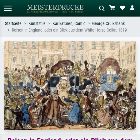
Startseite
Kunststile
Karikaturen, Comic
George Cruikshank
Reisen in England, oder ein Blick aus dem White Horse Cellar, 1819
Standardsuche
KI-Bildersuche
Suchen Sie nach Künstlern, Werktiteln
Beschreiben Sie die Szene – z.B. Grüne
oder Stilen – z.B. Monet,
Wiese, Abstrakt mit viel Rot, Dunkles
Sternennacht, Impressionismus, Welle
Ölgemälde, Stehender Akt neben einem
Hokusai, Akt.
Baum.