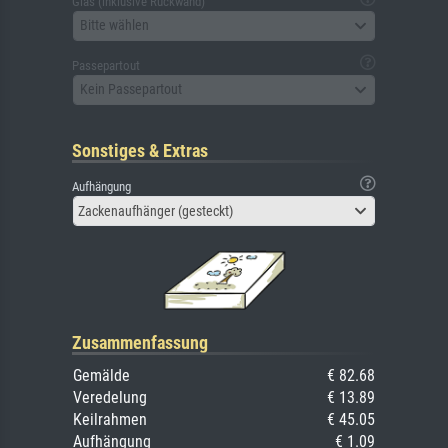
Glas (inklusive Rückwand)
Bitte wählen
Passepartout
Kein Passepartout
Sonstiges & Extras
Aufhängung
Zackenaufhänger (gesteckt)
Zusammenfassung
Gemälde
€ 82.68
Veredelung
€ 13.89
Keilrahmen
€ 45.05
Aufhängung
€ 1.09