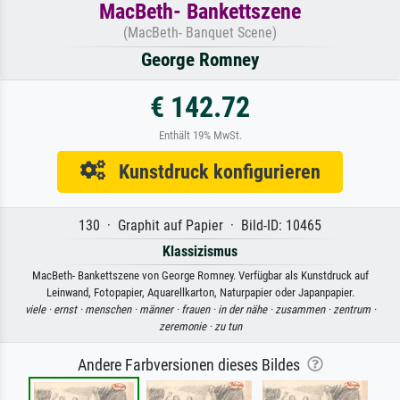
MacBeth- Bankettszene
(MacBeth- Banquet Scene)
George Romney
€ 142.72
Enthält 19% MwSt.
Kunstdruck konfigurieren
130 · Graphit auf Papier · Bild-ID: 10465
Klassizismus
MacBeth- Bankettszene von George Romney. Verfügbar als Kunstdruck auf
Leinwand, Fotopapier, Aquarellkarton, Naturpapier oder Japanpapier.
viele ·
ernst ·
menschen ·
männer ·
frauen ·
in der nähe ·
zusammen ·
zentrum ·
zeremonie ·
zu tun
Andere Farbversionen dieses Bildes