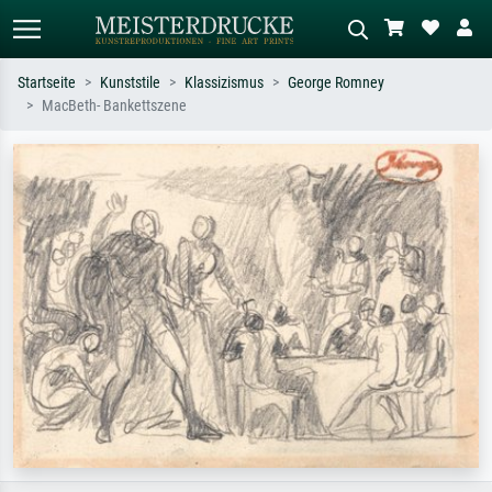
Startseite
Kunststile
Klassizismus
George Romney
MacBeth- Bankettszene
Standardsuche
KI-Bildersuche
Suchen Sie nach Künstlern, Werktiteln
Beschreiben Sie die Szene – z.B. Grüne
oder Stilen – z.B. Monet,
Wiese, Abstrakt mit viel Rot, Dunkles
Sternennacht, Impressionismus, Welle
Ölgemälde, Stehender Akt neben einem
Hokusai, Akt.
Baum.