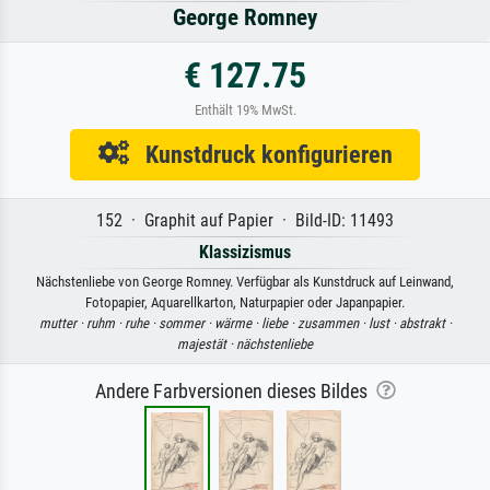
George Romney
€ 127.75
Enthält 19% MwSt.
Kunstdruck konfigurieren
152 · Graphit auf Papier · Bild-ID: 11493
Klassizismus
Nächstenliebe von George Romney. Verfügbar als Kunstdruck auf Leinwand,
Fotopapier, Aquarellkarton, Naturpapier oder Japanpapier.
mutter ·
ruhm ·
ruhe ·
sommer ·
wärme ·
liebe ·
zusammen ·
lust ·
abstrakt ·
majestät ·
nächstenliebe
Andere Farbversionen dieses Bildes