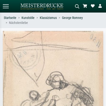
Startseite
Kunststile
Klassizismus
George Romney
Nächstenliebe
Standardsuche
KI-Bildersuche
Suchen Sie nach Künstlern, Werktiteln
Beschreiben Sie die Szene – z.B. Grüne
oder Stilen – z.B. Monet,
Wiese, Abstrakt mit viel Rot, Dunkles
Sternennacht, Impressionismus, Welle
Ölgemälde, Stehender Akt neben einem
Hokusai, Akt.
Baum.