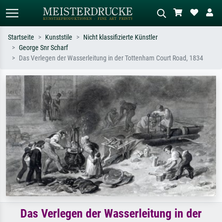
Startseite
Kunststile
Nicht klassifizierte Künstler
George Snr Scharf
Standardsuche
KI-Bildersuche
Das Verlegen der Wasserleitung in der Tottenham Court Road, 1834
Suchen Sie nach Künstlern, Werktiteln
Beschreiben Sie die Szene – z.B. Grüne
oder Stilen – z.B. Monet,
Wiese, Abstrakt mit viel Rot, Dunkles
Sternennacht, Impressionismus, Welle
Ölgemälde, Stehender Akt neben einem
Hokusai, Akt.
Baum.
Das Verlegen der Wasserleitung in der