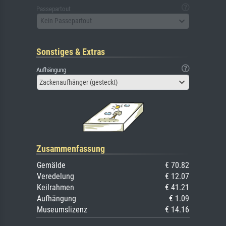
Passepartout
Kein Passepartout
Sonstiges & Extras
Aufhängung
Zackenaufhänger (gesteckt)
Zusammenfassung
Gemälde
€ 70.82
Veredelung
€ 12.07
Keilrahmen
€ 41.21
Aufhängung
€ 1.09
Museumslizenz
€ 14.16