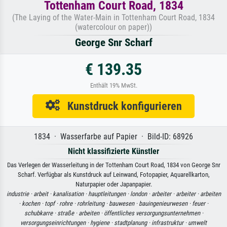
Tottenham Court Road, 1834
(The Laying of the Water-Main in Tottenham Court Road, 1834
(watercolour on paper))
George Snr Scharf
€ 139.35
Enthält 19% MwSt.
Kunstdruck konfigurieren
1834 · Wasserfarbe auf Papier · Bild-ID: 68926
Nicht klassifizierte Künstler
Das Verlegen der Wasserleitung in der Tottenham Court Road, 1834 von George Snr
Scharf. Verfügbar als Kunstdruck auf Leinwand, Fotopapier, Aquarellkarton,
Naturpapier oder Japanpapier.
industrie ·
arbeit ·
kanalisation ·
hauptleitungen ·
london ·
arbeiter ·
arbeiter ·
arbeiten
·
kochen ·
topf ·
rohre ·
rohrleitung ·
bauwesen ·
bauingenieurwesen ·
feuer ·
schubkarre ·
straße ·
arbeiten ·
öffentliches versorgungsunternehmen ·
versorgungseinrichtungen ·
hygiene ·
stadtplanung ·
infrastruktur ·
umwelt