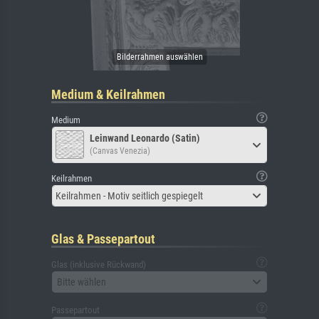
Medium & Keilrahmen
Medium
Leinwand Leonardo (Satin)
(Canvas Venezia)
Keilrahmen
Keilrahmen - Motiv seitlich gespiegelt
Glas & Passepartout
Glas (inklusive Rückwand)
Bitte wählen
Passepartout