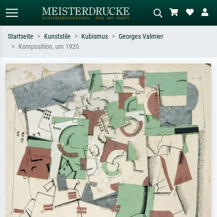
Startseite
Kunststile
Kubismus
Georges Valmier
Komposition, um 1920
Standardsuche
KI-Bildersuche
Suchen Sie nach Künstlern, Werktiteln
Beschreiben Sie die Szene – z.B. Grüne
oder Stilen – z.B. Monet,
Wiese, Abstrakt mit viel Rot, Dunkles
Sternennacht, Impressionismus, Welle
Ölgemälde, Stehender Akt neben einem
Hokusai, Akt.
Baum.