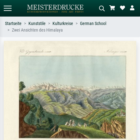
Startseite
Kunststile
Kulturkreise
German School
Zwei Ansichten des Himalaya
Standardsuche
KI-Bildersuche
Suchen Sie nach Künstlern, Werktiteln
Beschreiben Sie die Szene – z.B. Grüne
oder Stilen – z.B. Monet,
Wiese, Abstrakt mit viel Rot, Dunkles
Sternennacht, Impressionismus, Welle
Ölgemälde, Stehender Akt neben einem
Hokusai, Akt.
Baum.