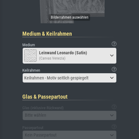
Medium & Keilrahmen
Medium
Leinwand Leonardo (Satin)
(Canvas Venezia)
Keilrahmen
Keilrahmen - Motiv seitlich gespiegelt
Glas & Passepartout
Glas (inklusive Rückwand)
Bitte wählen
Passepartout
Kein Passepartout