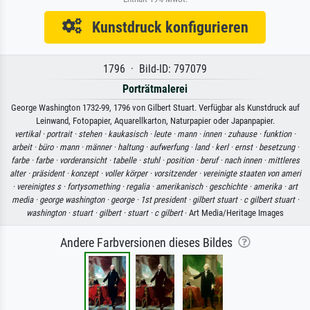
Kunstdruck konfigurieren
1796 · Bild-ID: 797079
Porträtmalerei
George Washington 1732-99, 1796 von Gilbert Stuart. Verfügbar als Kunstdruck auf
Leinwand, Fotopapier, Aquarellkarton, Naturpapier oder Japanpapier.
vertikal ·
portrait ·
stehen ·
kaukasisch ·
leute ·
mann ·
innen ·
zuhause ·
funktion ·
arbeit ·
büro ·
mann ·
männer ·
haltung ·
aufwerfung ·
land ·
kerl ·
ernst ·
besetzung ·
farbe ·
farbe ·
vorderansicht ·
tabelle ·
stuhl ·
position ·
beruf ·
nach innen ·
mittleres
alter ·
präsident ·
konzept ·
voller körper ·
vorsitzender ·
vereinigte staaten von ameri
·
vereinigtes s ·
fortysomething ·
regalia ·
amerikanisch ·
geschichte ·
amerika ·
art
media ·
george washington ·
george ·
1st president ·
gilbert stuart ·
c gilbert stuart ·
washington ·
stuart ·
gilbert ·
stuart ·
c gilbert
· Art Media/Heritage Images
Andere Farbversionen dieses Bildes