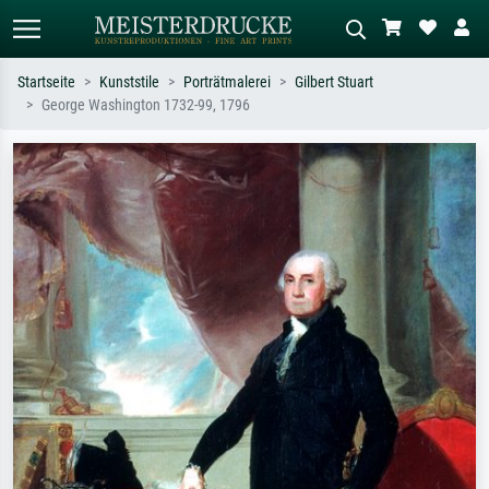
Startseite
Kunststile
Porträtmalerei
Gilbert Stuart
George Washington 1732-99, 1796
Standardsuche
KI-Bildersuche
Suchen Sie nach Künstlern, Werktiteln
Beschreiben Sie die Szene – z.B. Grüne
oder Stilen – z.B. Monet,
Wiese, Abstrakt mit viel Rot, Dunkles
Sternennacht, Impressionismus, Welle
Ölgemälde, Stehender Akt neben einem
Hokusai, Akt.
Baum.