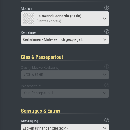
Medium
Leinwand Leonardo (Satin)
(Canvas Venezia)
Keilrahmen
Keilrahmen - Motiv seitlich gespiegelt
Glas & Passepartout
Glas (inklusive Rückwand)
Bitte wählen
Passepartout
Kein Passepartout
Sonstiges & Extras
Aufhängung
Zackenaufhänger (gesteckt)