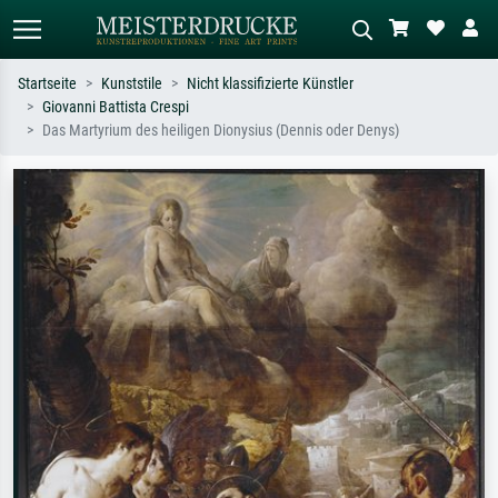
Startseite
Kunststile
Nicht klassifizierte Künstler
Giovanni Battista Crespi
Standardsuche
KI-Bildersuche
Das Martyrium des heiligen Dionysius (Dennis oder Denys)
Suchen Sie nach Künstlern, Werktiteln
Beschreiben Sie die Szene – z.B. Grüne
oder Stilen – z.B. Monet,
Wiese, Abstrakt mit viel Rot, Dunkles
Sternennacht, Impressionismus, Welle
Ölgemälde, Stehender Akt neben einem
Hokusai, Akt.
Baum.