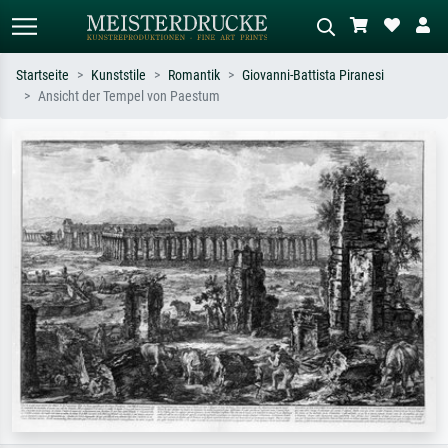
Startseite
Kunststile
Romantik
Giovanni-Battista Piranesi
Ansicht der Tempel von Paestum
Standardsuche
KI-Bildersuche
Suchen Sie nach Künstlern, Werktiteln
Beschreiben Sie die Szene – z.B. Grüne
oder Stilen – z.B. Monet,
Wiese, Abstrakt mit viel Rot, Dunkles
Sternennacht, Impressionismus, Welle
Ölgemälde, Stehender Akt neben einem
Hokusai, Akt.
Baum.