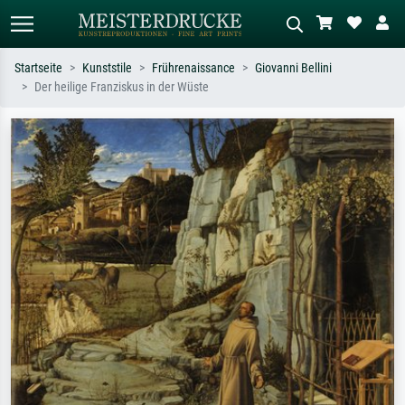
Startseite
Kunststile
Frührenaissance
Giovanni Bellini
Der heilige Franziskus in der Wüste
Standardsuche
KI-Bildersuche
Suchen Sie nach Künstlern, Werktiteln
Beschreiben Sie die Szene – z.B. Grüne
oder Stilen – z.B. Monet,
Wiese, Abstrakt mit viel Rot, Dunkles
Sternennacht, Impressionismus, Welle
Ölgemälde, Stehender Akt neben einem
Hokusai, Akt.
Baum.