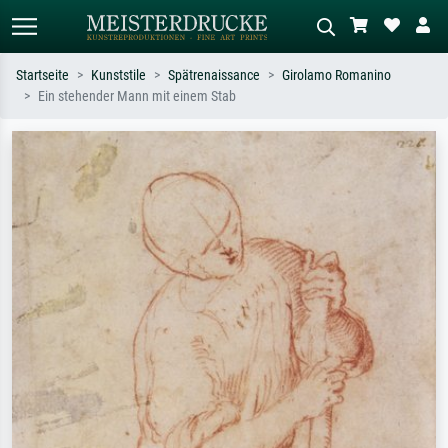
Startseite
Kunststile
Spätrenaissance
Girolamo Romanino
Ein stehender Mann mit einem Stab
Standardsuche
KI-Bildersuche
Suchen Sie nach Künstlern, Werktiteln
Beschreiben Sie die Szene – z.B. Grüne
oder Stilen – z.B. Monet,
Wiese, Abstrakt mit viel Rot, Dunkles
Sternennacht, Impressionismus, Welle
Ölgemälde, Stehender Akt neben einem
Hokusai, Akt.
Baum.