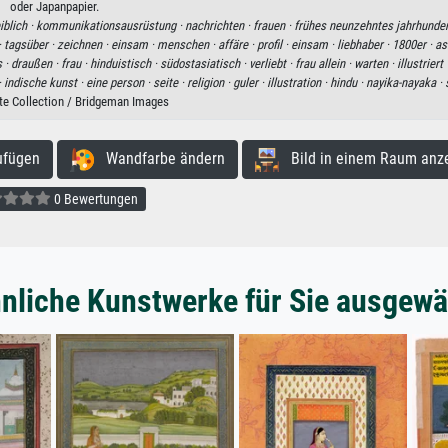
oder Japanpapier.
iblich ·
kommunikationsausrüstung ·
nachrichten ·
frauen ·
frühes neunzehntes jahrhunder
·
tagsüber ·
zeichnen ·
einsam ·
menschen ·
affäre ·
profil ·
einsam ·
liebhaber ·
1800er ·
as
 ·
draußen ·
frau ·
hinduistisch ·
südostasiatisch ·
verliebt ·
frau allein ·
warten ·
illustriert 
·
indische kunst ·
eine person ·
seite ·
religion ·
guler ·
illustration ·
hindu ·
nayika-nayaka ·
ate Collection / Bridgeman Images
ufügen
Wandfarbe ändern
Bild in einem Raum anz
0 Bewertungen
nliche Kunstwerke für Sie ausgewä