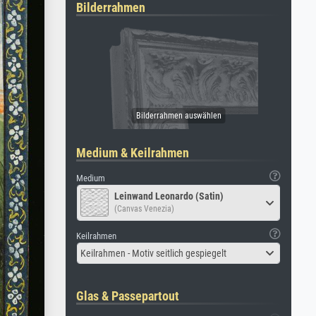
Bilderrahmen
Medium & Keilrahmen
Medium
Leinwand Leonardo (Satin)
(Canvas Venezia)
Keilrahmen
Keilrahmen - Motiv seitlich gespiegelt
Glas & Passepartout