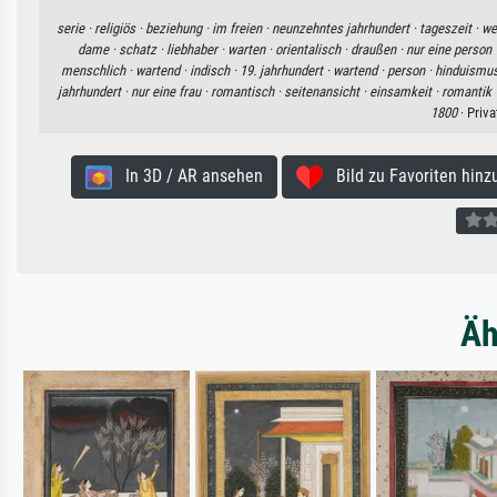
serie ·
religiös ·
beziehung ·
im freien ·
neunzehntes jahrhundert ·
tageszeit ·
we
dame ·
schatz ·
liebhaber ·
warten ·
orientalisch ·
draußen ·
nur eine person 
menschlich ·
wartend ·
indisch ·
19. jahrhundert ·
wartend ·
person ·
hinduismus
jahrhundert ·
nur eine frau ·
romantisch ·
seitenansicht ·
einsamkeit ·
romantik 
1800
· Priv
In 3D / AR ansehen
Bild zu Favoriten hinz
Äh