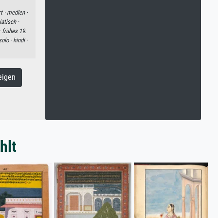
t ·
medien ·
iatisch ·
·
frühes 19.
solo ·
hindi ·
eigen
hlt