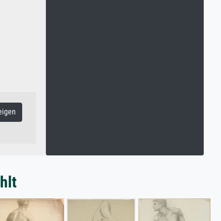
eigen
hlt