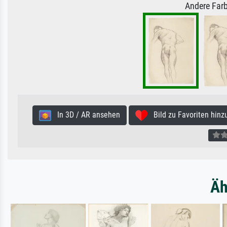
Andere Farb
In 3D / AR ansehen
Bild zu Favoriten hinz
Äh