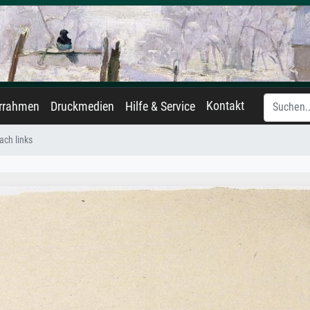
Kontakt
errahmen
Druckmedien
Hilfe & Service
ch links