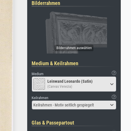
Bilderrahmen
Medium & Keilrahmen
Medium
Leinwand Leonardo (Satin)
(Canvas Venezia)
Keilrahmen
Keilrahmen - Motiv seitlich gespiegelt
Glas & Passepartout