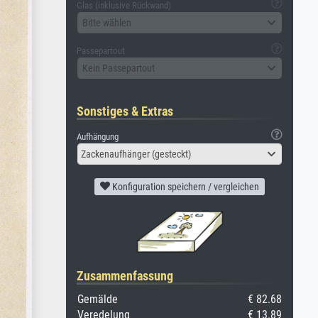
Glas (inklusive Rückwand)
Bitte wählen
Passepartout
Kein Passepartout
Sonstiges & Extras
Aufhängung
Zackenaufhänger (gesteckt)
Konfiguration speichern / vergleichen
Zusammenfassung
Gemälde
€ 82.68
Veredelung
€ 13.89