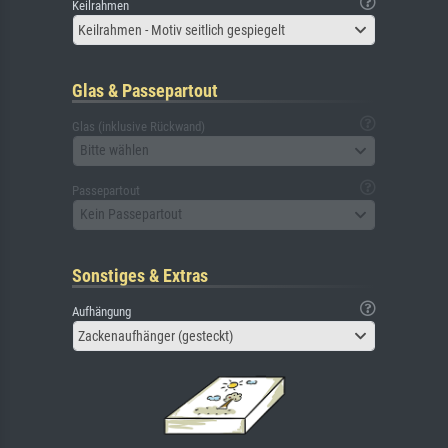
Keilrahmen
Keilrahmen - Motiv seitlich gespiegelt
Glas & Passepartout
Glas (inklusive Rückwand)
Bitte wählen
Passepartout
Kein Passepartout
Sonstiges & Extras
Aufhängung
Zackenaufhänger (gesteckt)