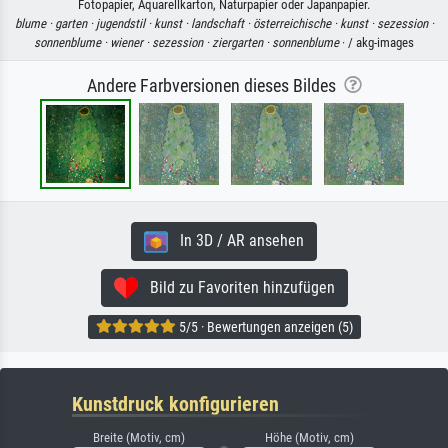
Fotopapier, Aquarellkarton, Naturpapier oder Japanpapier.
blume ·
garten ·
jugendstil ·
kunst ·
landschaft ·
österreichische ·
kunst ·
sezession ·
sonnenblume ·
wiener ·
sezession ·
ziergarten ·
sonnenblume
· / akg-images
Andere Farbversionen dieses Bildes
In 3D / AR ansehen
Bild zu Favoriten hinzufügen
5/5 · Bewertungen anzeigen (5)
Kunstdruck konfigurieren
Breite (Motiv, cm)
Höhe (Motiv, cm)