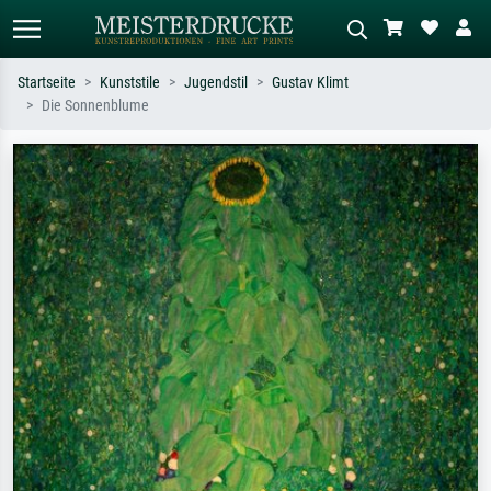
Startseite
Kunststile
Jugendstil
Gustav Klimt
Die Sonnenblume
Standardsuche
KI-Bildersuche
Suchen Sie nach Künstlern, Werktiteln
Beschreiben Sie die Szene – z.B. Grüne
oder Stilen – z.B. Monet,
Wiese, Abstrakt mit viel Rot, Dunkles
Sternennacht, Impressionismus, Welle
Ölgemälde, Stehender Akt neben einem
Hokusai, Akt.
Baum.