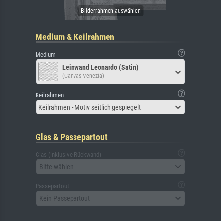
Medium & Keilrahmen
Medium
Leinwand Leonardo (Satin)
(Canvas Venezia)
Keilrahmen
Keilrahmen - Motiv seitlich gespiegelt
Glas & Passepartout
Glas (inklusive Rückwand)
Bitte wählen
Passepartout
Kein Passepartout