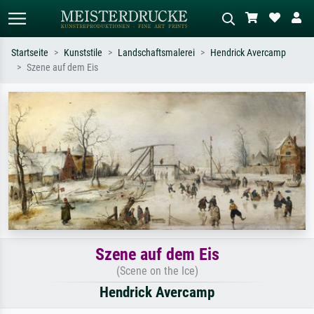
Startseite
Kunststile
Landschaftsmalerei
Hendrick Avercamp
Szene auf dem Eis
Standardsuche
KI-Bildersuche
Suchen Sie nach Künstlern, Werktiteln
Beschreiben Sie die Szene – z.B. Grüne
oder Stilen – z.B. Monet,
Wiese, Abstrakt mit viel Rot, Dunkles
Sternennacht, Impressionismus, Welle
Ölgemälde, Stehender Akt neben einem
Hokusai, Akt.
Baum.
Szene auf dem Eis
(Scene on the Ice)
Hendrick Avercamp