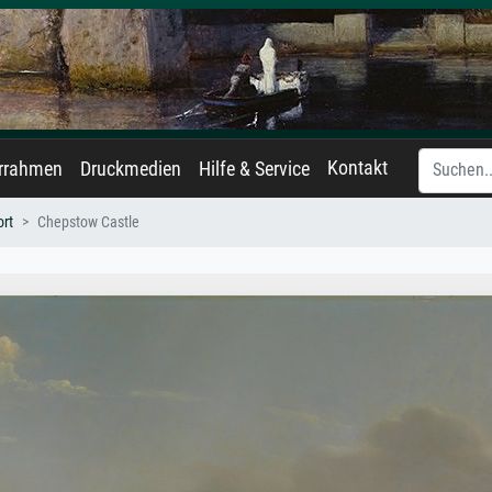
Kontakt
errahmen
Druckmedien
Hilfe & Service
ort
Chepstow Castle