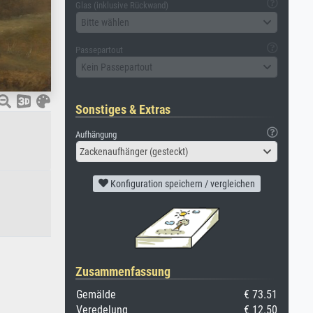
Glas (inklusive Rückwand)
Bitte wählen
Passepartout
Kein Passepartout
Sonstiges & Extras
Aufhängung
Zackenaufhänger (gesteckt)
Konfiguration speichern / vergleichen
Zusammenfassung
Gemälde
€ 73.51
Veredelung
€ 12.50