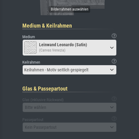
Medium & Keilrahmen
Medium
Leinwand Leonardo (Satin)
(Canvas Venezia)
Keilrahmen
Keilrahmen - Motiv seitlich gespiegelt
Glas & Passepartout
Glas (inklusive Rückwand)
Bitte wählen
Passepartout
Kein Passepartout