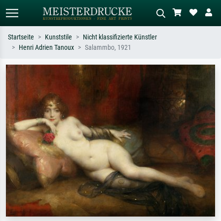
Startseite
Kunststile
Nicht klassifizierte Künstler
Henri Adrien Tanoux
Salammbo, 1921
Standardsuche
KI-Bildersuche
Suchen Sie nach Künstlern, Werktiteln
Beschreiben Sie die Szene – z.B. Grüne
oder Stilen – z.B. Monet,
Wiese, Abstrakt mit viel Rot, Dunkles
Sternennacht, Impressionismus, Welle
Ölgemälde, Stehender Akt neben einem
Hokusai, Akt.
Baum.