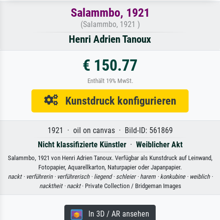
Salammbo, 1921
(Salammbo, 1921 )
Henri Adrien Tanoux
€ 150.77
Enthält 19% MwSt.
Kunstdruck konfigurieren
1921 · oil on canvas · Bild-ID: 561869
Nicht klassifizierte Künstler
·
Weiblicher Akt
Salammbo, 1921 von Henri Adrien Tanoux. Verfügbar als Kunstdruck auf Leinwand,
Fotopapier, Aquarellkarton, Naturpapier oder Japanpapier.
nackt ·
verführerin ·
verführerisch ·
liegend ·
schleier ·
harem ·
konkubine ·
weiblich ·
nacktheit ·
nackt
· Private Collection / Bridgeman Images
In 3D / AR ansehen