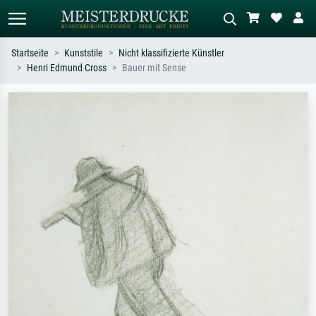
Startseite
Kunststile
Nicht klassifizierte Künstler
Henri Edmund Cross
Bauer mit Sense
Standardsuche
KI-Bildersuche
Suchen Sie nach Künstlern, Werktiteln
Beschreiben Sie die Szene – z.B. Grüne
oder Stilen – z.B. Monet,
Wiese, Abstrakt mit viel Rot, Dunkles
Sternennacht, Impressionismus, Welle
Ölgemälde, Stehender Akt neben einem
Hokusai, Akt.
Baum.