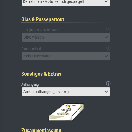
Keilrahmen - Motiv seitlich gespiegelt
Glas & Passepartout
Glas (inklusive Rückwand)
Bitte wählen
Passepartout
Kein Passepartout
Sonstiges & Extras
Aufhängung
Zackenaufhänger (gesteckt)
Zusammenfassung