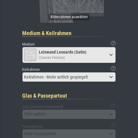
Medium & Keilrahmen
Medium
Leinwand Leonardo (Satin)
(Canvas Venezia)
Keilrahmen
Keilrahmen - Motiv seitlich gespiegelt
Glas & Passepartout
Glas (inklusive Rückwand)
Bitte wählen
Passepartout
Kein Passepartout