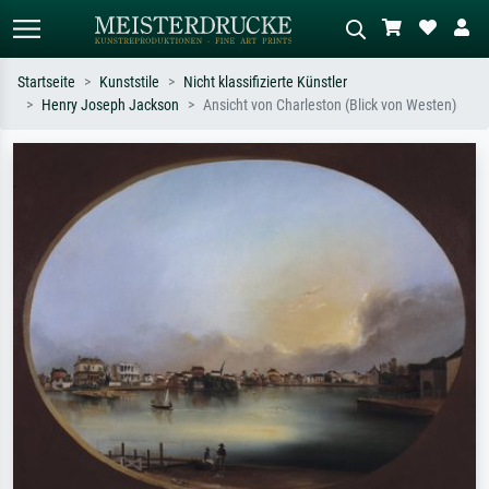
Startseite
Kunststile
Nicht klassifizierte Künstler
Henry Joseph Jackson
Ansicht von Charleston (Blick von Westen)
Standardsuche
KI-Bildersuche
Suchen Sie nach Künstlern, Werktiteln
Beschreiben Sie die Szene – z.B. Grüne
oder Stilen – z.B. Monet,
Wiese, Abstrakt mit viel Rot, Dunkles
Sternennacht, Impressionismus, Welle
Ölgemälde, Stehender Akt neben einem
Hokusai, Akt.
Baum.