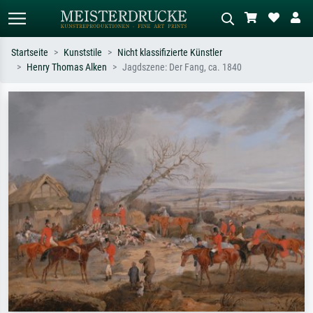
Startseite
Kunststile
Nicht klassifizierte Künstler
Henry Thomas Alken
Jagdszene: Der Fang, ca. 1840
Standardsuche
KI-Bildersuche
Suchen Sie nach Künstlern, Werktiteln
Beschreiben Sie die Szene – z.B. Grüne
oder Stilen – z.B. Monet,
Wiese, Abstrakt mit viel Rot, Dunkles
Sternennacht, Impressionismus, Welle
Ölgemälde, Stehender Akt neben einem
Hokusai, Akt.
Baum.