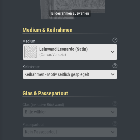
Medium & Keilrahmen
Medium
Leinwand Leonardo (Satin)
(Canvas Venezia)
Keilrahmen
Keilrahmen - Motiv seitlich gespiegelt
Glas & Passepartout
Glas (inklusive Rückwand)
Bitte wählen
Passepartout
Kein Passepartout