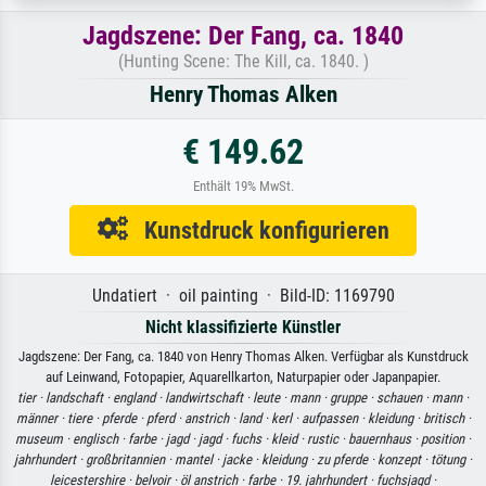
Jagdszene: Der Fang, ca. 1840
(Hunting Scene: The Kill, ca. 1840. )
Henry Thomas Alken
€ 149.62
Enthält 19% MwSt.
Kunstdruck konfigurieren
Undatiert · oil painting · Bild-ID: 1169790
Nicht klassifizierte Künstler
Jagdszene: Der Fang, ca. 1840 von Henry Thomas Alken. Verfügbar als Kunstdruck
auf Leinwand, Fotopapier, Aquarellkarton, Naturpapier oder Japanpapier.
tier ·
landschaft ·
england ·
landwirtschaft ·
leute ·
mann ·
gruppe ·
schauen ·
mann ·
männer ·
tiere ·
pferde ·
pferd ·
anstrich ·
land ·
kerl ·
aufpassen ·
kleidung ·
britisch ·
museum ·
englisch ·
farbe ·
jagd ·
jagd ·
fuchs ·
kleid ·
rustic ·
bauernhaus ·
position ·
jahrhundert ·
großbritannien ·
mantel ·
jacke ·
kleidung ·
zu pferde ·
konzept ·
tötung ·
leicestershire ·
belvoir ·
öl anstrich ·
farbe ·
19. jahrhundert ·
fuchsjagd ·