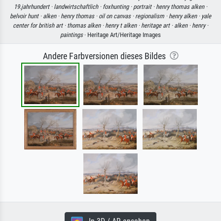
19.jahrhundert ·
landwirtschaftlich ·
foxhunting ·
portrait ·
henry thomas alken ·
belvoir hunt ·
alken ·
henry thomas ·
oil on canvas ·
regionalism ·
henry alken ·
yale
center for british art ·
thomas alken ·
henry t alken ·
heritage art ·
alken ·
henry ·
paintings
· Heritage Art/Heritage Images
Andere Farbversionen dieses Bildes