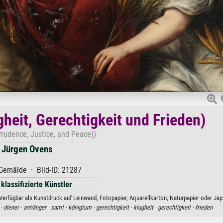
gheit, Gerechtigkeit und Frieden)
Prudence, Justice, and Peace))
Jürgen Ovens
Gemälde · Bild-ID: 21287
 klassifizierte Künstler
 Verfügbar als Kunstdruck auf Leinwand, Fotopapier, Aquarellkarton, Naturpapier oder Jap
 ·
diener ·
anhänger ·
samt ·
königtum ·
gerechtigkeit ·
klugheit ·
gerechtigkeit ·
frieden