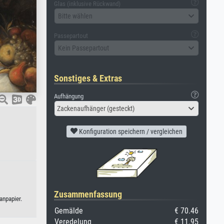
Glas (inklusive Rückwand)
Bitte wählen
Passepartout
Kein Passepartout
Sonstiges & Extras
Aufhängung
Zackenaufhänger (gesteckt)
Konfiguration speichern / vergleichen
Zusammenfassung
anpapier.
Gemälde
€ 70.46
Veredelung
€ 11.95