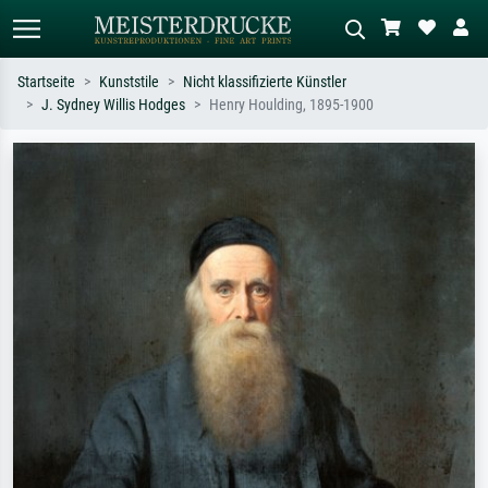
Startseite
Kunststile
Nicht klassifizierte Künstler
J. Sydney Willis Hodges
Henry Houlding, 1895-1900
Standardsuche
KI-Bildersuche
Suchen Sie nach Künstlern, Werktiteln
Beschreiben Sie die Szene – z.B. Grüne
oder Stilen – z.B. Monet,
Wiese, Abstrakt mit viel Rot, Dunkles
Sternennacht, Impressionismus, Welle
Ölgemälde, Stehender Akt neben einem
Hokusai, Akt.
Baum.