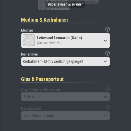
Medium & Keilrahmen
Medium
Leinwand Leonardo (Satin)
(Canvas Venezia)
Keilrahmen
Keilrahmen - Motiv seitlich gespiegelt
Glas & Passepartout
Glas (inklusive Rückwand)
Bitte wählen
Passepartout
Kein Passepartout