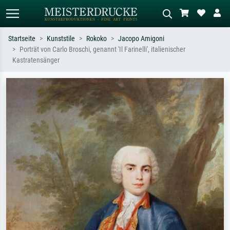
Startseite
Kunststile
Rokoko
Jacopo Amigoni
Porträt von Carlo Broschi, genannt 'Il Farinelli', italienischer
Standardsuche
KI-Bildersuche
Kastratensänger
Suchen Sie nach Künstlern, Werktiteln
Beschreiben Sie die Szene – z.B. Grüne
oder Stilen – z.B. Monet,
Wiese, Abstrakt mit viel Rot, Dunkles
Sternennacht, Impressionismus, Welle
Ölgemälde, Stehender Akt neben einem
Hokusai, Akt.
Baum.