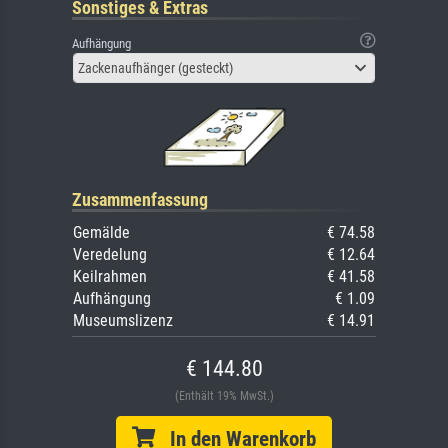
Sonstiges & Extras
Aufhängung
Zackenaufhänger (gesteckt)
Zusammenfassung
Gemälde
€ 74.58
Veredelung
€ 12.64
Keilrahmen
€ 41.58
Aufhängung
€ 1.09
Museumslizenz
€ 14.91
€ 144.80
(Enthält 19% MwSt.)
In den Warenkorb