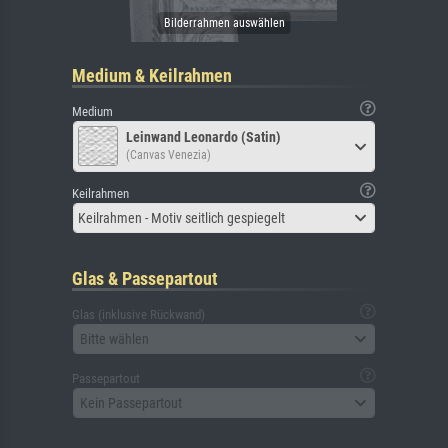
Medium & Keilrahmen
Medium
Leinwand Leonardo (Satin)
(Canvas Venezia)
Keilrahmen
Keilrahmen - Motiv seitlich gespiegelt
Glas & Passepartout
Glas (inklusive Rückwand)
Bitte wählen
Passepartout
Kein Passepartout