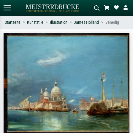
Startseite
Kunststile
Illustration
James Holland
Venedig
Standardsuche
KI-Bildersuche
Suchen Sie nach Künstlern, Werktiteln
Beschreiben Sie die Szene – z.B. Grüne
oder Stilen – z.B. Monet,
Wiese, Abstrakt mit viel Rot, Dunkles
Sternennacht, Impressionismus, Welle
Ölgemälde, Stehender Akt neben einem
Hokusai, Akt.
Baum.