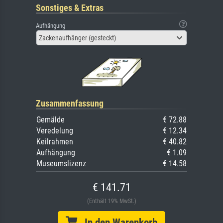
Sonstiges & Extras
Aufhängung
Zackenaufhänger (gesteckt)
Zusammenfassung
Gemälde
€ 72.88
Veredelung
€ 12.34
Keilrahmen
€ 40.82
Aufhängung
€ 1.09
Museumslizenz
€ 14.58
€ 141.71
(Enthält 19% MwSt.)
In den Warenkorb