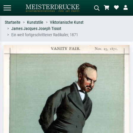
Startseite
Kunststile
Viktorianische Kunst
James Jacques Joseph Tissot
Standardsuche
KI-Bildersuche
Ein weit fortgeschrittener Radikaler, 1871
Suchen Sie nach Künstlern, Werktiteln
Beschreiben Sie die Szene – z.B. Grüne
oder Stilen – z.B. Monet,
Wiese, Abstrakt mit viel Rot, Dunkles
Sternennacht, Impressionismus, Welle
Ölgemälde, Stehender Akt neben einem
Hokusai, Akt.
Baum.