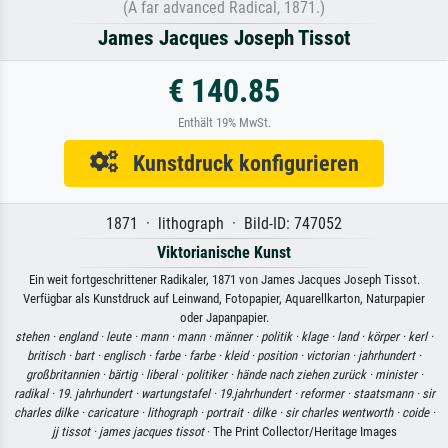
(A far advanced Radical, 1871.)
James Jacques Joseph Tissot
€ 140.85
Enthält 19% MwSt.
Kunstdruck konfigurieren
1871 · lithograph · Bild-ID: 747052
Viktorianische Kunst
Ein weit fortgeschrittener Radikaler, 1871 von James Jacques Joseph Tissot.
Verfügbar als Kunstdruck auf Leinwand, Fotopapier, Aquarellkarton, Naturpapier
oder Japanpapier.
stehen ·
england ·
leute ·
mann ·
mann ·
männer ·
politik ·
klage ·
land ·
körper ·
kerl ·
britisch ·
bart ·
englisch ·
farbe ·
farbe ·
kleid ·
position ·
victorian ·
jahrhundert ·
großbritannien ·
bärtig ·
liberal ·
politiker ·
hände nach ziehen zurück ·
minister ·
radikal ·
19. jahrhundert ·
wartungstafel ·
19.jahrhundert ·
reformer ·
staatsmann ·
sir
charles dilke ·
caricature ·
lithograph ·
portrait ·
dilke ·
sir charles wentworth ·
coide ·
jj tissot ·
james jacques tissot
· The Print Collector/Heritage Images