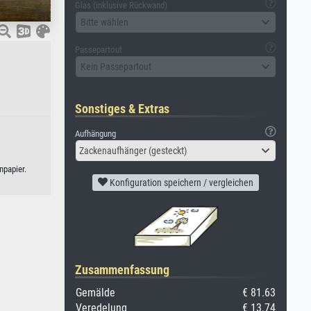
Glas (inklusive Rückwand)
Bitte wählen
Passepartout
Kein Passepartout
Sonstiges & Extras
Aufhängung
Zackenaufhänger (gesteckt)
npapier.
Konfiguration speichern / vergleichen
Zusammenfassung
Gemälde
€ 81.63
Veredelung
€ 13.74