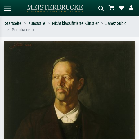
Startseite
Kunststile
Nicht klassifizierte Künstler
Janez Šubic
Podoba oeta
Standardsuche
KI-Bildersuche
Suchen Sie nach Künstlern, Werktiteln
Beschreiben Sie die Szene – z.B. Grüne
oder Stilen – z.B. Monet,
Wiese, Abstrakt mit viel Rot, Dunkles
Sternennacht, Impressionismus, Welle
Ölgemälde, Stehender Akt neben einem
Hokusai, Akt.
Baum.