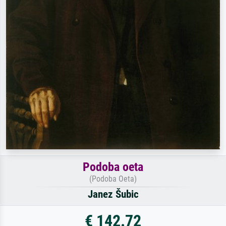
Podoba oeta
(Podoba Oeta)
Janez Šubic
€ 142.72