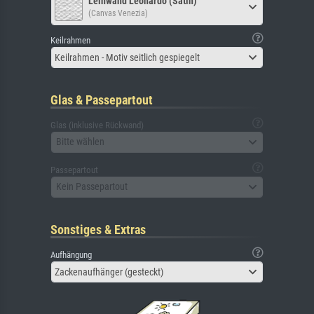
Leinwand Leonardo (Satin)
(Canvas Venezia)
Keilrahmen
Keilrahmen - Motiv seitlich gespiegelt
Glas & Passepartout
Glas (inklusive Rückwand)
Bitte wählen
Passepartout
Kein Passepartout
Sonstiges & Extras
Aufhängung
Zackenaufhänger (gesteckt)