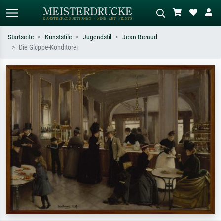
Startseite
Kunststile
Jugendstil
Jean Beraud
Die Gloppe-Konditorei
Standardsuche
KI-Bildersuche
Suchen Sie nach Künstlern, Werktiteln
Beschreiben Sie die Szene – z.B. Grüne
oder Stilen – z.B. Monet,
Wiese, Abstrakt mit viel Rot, Dunkles
Sternennacht, Impressionismus, Welle
Ölgemälde, Stehender Akt neben einem
Hokusai, Akt.
Baum.